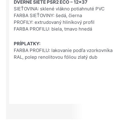
DVERNÉ SIETE PSR2 ECO – 12×37
SIEŤOVINA: sklené vlákno potiahnuté PVC
FARBA SIEŤOVINY: šedá, čierna
PROFILY: extrudovaný hliníkový profil
FARBA PROFILU: biela, tmavo hnedá
PRÍPLATKY:
FARBA PROFILU: lakovanie podľa vzorkovníka
RAL, polep renolitovou fóliou zlatý dub