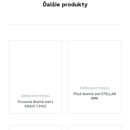
Ďalšie produkty
Sieťky proti hmyzu
Plisé dverná sieť STELLAR
Sieťky proti hmyzu
MINI
Posuvná dverná sieť v
lištách 13×62