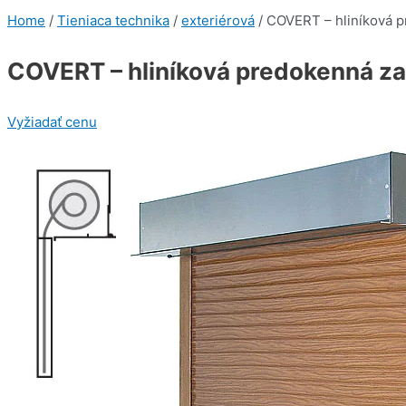
Home
/
Tieniaca technika
/
exteriérová
/ COVERT – hliníková p
COVERT – hliníková predokenná za
Vyžiadať cenu