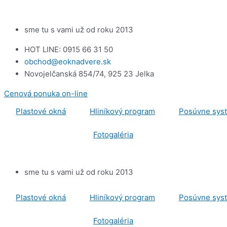
Preskočiť
na
obsah
sme tu s vami už od roku 2013
HOT LINE: 0915 66 31 50
obchod@eoknadvere.sk
Novojelčanská 854/74, 925 23 Jelka
Cenová ponuka on-line
Plastové okná
Hliníkový program
Posúvne sys
Fotogaléria
sme tu s vami už od roku 2013
Plastové okná
Hliníkový program
Posúvne sys
Fotogaléria