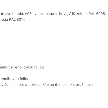
tmavo hnedá, A08 svetlá imitácia dreva, A10 zelená RAL 6005,
 hnedá RAL 8014
ahnutie renolitovou fóliou
enolitovou fóliou
vládaním, prevodovka s kľukou (biela elox), pružinová