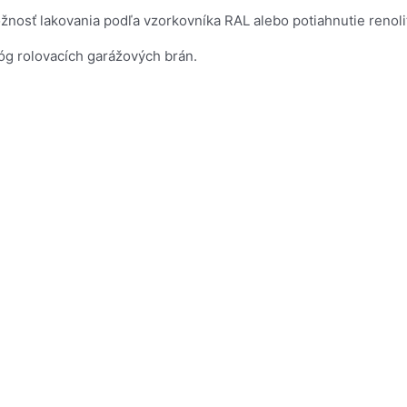
ť lakovania podľa vzorkovníka RAL alebo potiahnutie renolit
lóg rolovacích garážových brán.