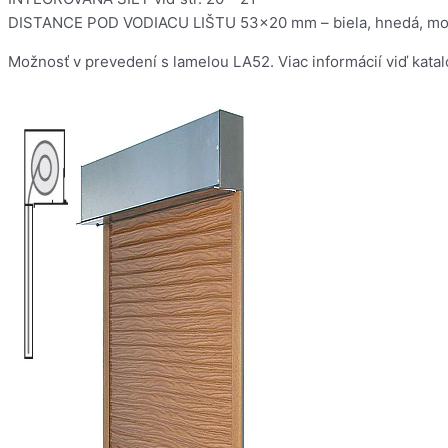
DISTANCE POD VODIACU LIŠTU 53×20 mm – biela, hnedá, možnos
Možnosť v prevedení s lamelou LA52. Viac informácií viď kata