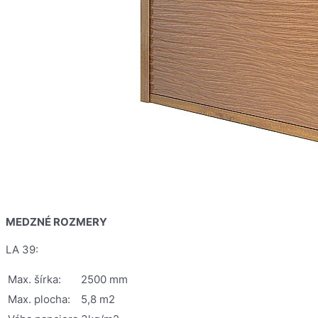
MEDZNÉ ROZMERY
LA 39:
Max. šírka:
2500 mm
Max. plocha:
5,8 m2