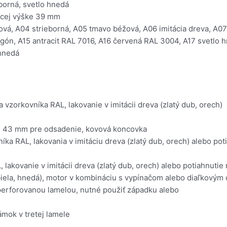
borná, svetlo hnedá
ycej výške 39 mm
á, A04 strieborná, A05 tmavo béžová, A06 imitácia dreva, A07 
agón, A15 antracit RAL 7016, A16 červená RAL 3004, A17 svetlo
 hnedá
vzorkovníka RAL, lakovanie v imitácii dreva (zlatý dub, orech)
 43 mm pre odsadenie, kovová koncovka
 RAL, lakovania v imitáciu dreva (zlatý dub, orech) alebo poti
ovanie v imitácii dreva (zlatý dub, orech) alebo potiahnutie r
iela, hnedá), motor v kombináciu s vypínačom alebo diaľkovým o
eperforovanou lamelou, nutné použiť západku alebo
mok v tretej lamele