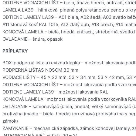
ODTIENE VODIACICH LÍŠT – biela, tmavo hnedá, antracit, strie
LAMELA LA39 – hliníková, plnená polyuretánovou penou o kr
ODTIENE LAMELY LA39 – A01 biela, A02 šedá, A03 svetlo béžov
A11 slonová kosť RAL 1015, A12 zlatý dub, A13 orech, A14 mah
KONCOVÁ LAMELA – biela, hnedá, antracit, strieborná, svetlo
OVLÁDANIE – šnúra, opasok
PRÍPLATKY
BOX-podperná lišta a revízna klapka – možnosť lakovania podľa 
PODPERNÁ LIŠTAS NOSOM 30 mm
VODIACE LIŠTY – 45 x 22 mm, 53 x 34 mm, 53 x 42 mm, 53 x
ODTIENE VODIACICH LÍŠT – možnosť lakovania podľa vzorkovníka
ODTIENE LAMELY LA39 – možnosť lakovania RAL
KONCOVÁ LAMELA- možnosť lakovania podľa vzorkovníka RAL, lak
OVLÁDANIE – samonavíjač (biela, hnedá), veľký samonavíjač (b
protiváha (madlo – biela, hnedá) (pružinová protiváha iba s n
zámok)
ZAMYKANIE – mechanická západka, zámok koncovej lamely, zá
INTEGROVANÁ SIEŤ viď str. 20 – 21