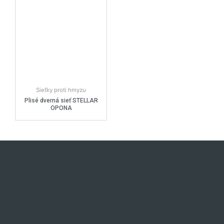
Sieťky proti hmyzu
Plisé dverná sieť STELLAR
OPONA