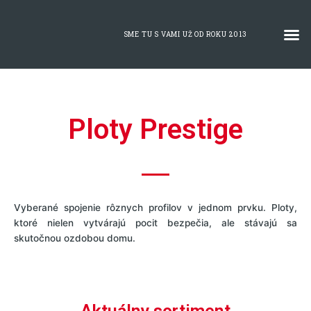
Preskočiť
na
M
SME TU S VAMI UŽ OD ROKU 2013
Plastové okná
Hliníkový program
Posúvne systémy
Vchodové dvere 
Tieniaca technika
Sieťky proti hmyzu
Sekčné garážové vráta
Záručne podmi
obsah
Ploty Prestige
Vyberané spojenie rôznych profilov v jednom prvku. Ploty,
ktoré nielen vytvárajú pocit bezpečia, ale stávajú sa
skutočnou ozdobou domu.